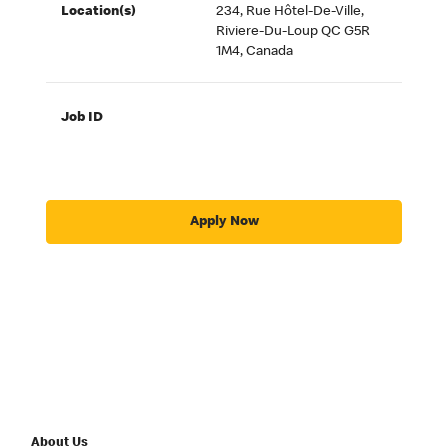
Location(s)
234, Rue Hôtel-De-Ville,
Riviere-Du-Loup QC G5R
1M4, Canada
Job ID
Apply Now
About Us