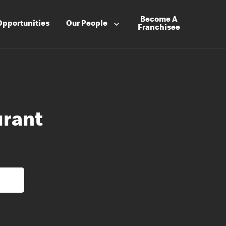
Become A
Opportunities
Our People
Franchisee
urant