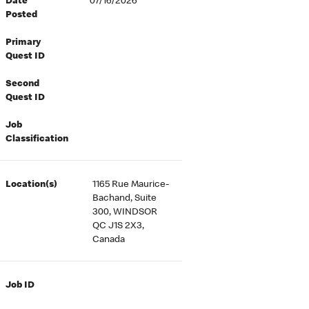
Date
07/16/2026
Posted
Primary
Quest ID
Second
Quest ID
Job
Classification
Location(s)
1165 Rue Maurice-
Bachand, Suite
300, WINDSOR
QC J1S 2X3,
Canada
Job ID