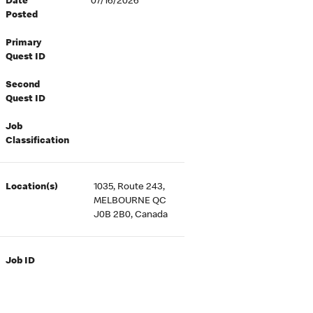
Date
07/16/2026
Posted
Primary
Quest ID
Second
Quest ID
Job
Classification
Location(s)
1035, Route 243,
MELBOURNE QC
J0B 2B0, Canada
Job ID