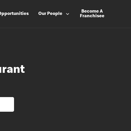
Become A
Opportunities
Our People
Franchisee
urant