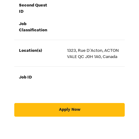
Second Quest
ID
Job
Classification
Location(s)
1323, Rue D'Acton, ACTON
VALE QC J0H 1A0, Canada
Job ID
Apply Now