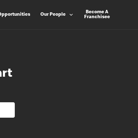
Become A
Opportunities
Our People
Franchisee
art