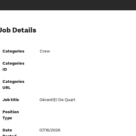
Job Details
Categories
Crew
Categories
ID
Categories
URL
Job title
Gérant(e) De Quart
Position
Type
Date
07/16/2026