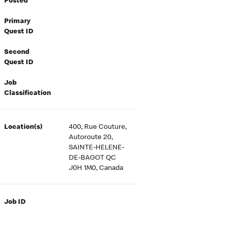
Posted
Primary
Quest ID
Second
Quest ID
Job
Classification
Location(s)
400, Rue Couture,
Autoroute 20,
SAINTE-HELENE-
DE-BAGOT QC
J0H 1M0, Canada
Job ID