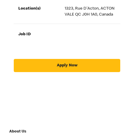
Location(s)
1323, Rue D'Acton, ACTON
VALE QC J0H 1A0, Canada
Job ID
Apply Now
About Us