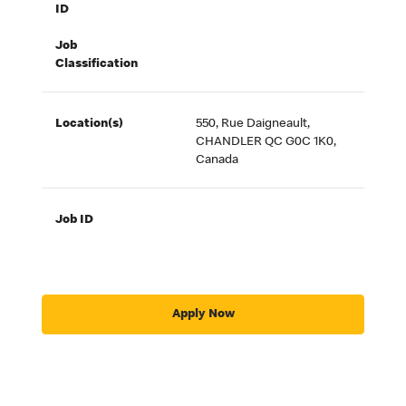
ID
Job
Classification
Location(s)
550, Rue Daigneault,
CHANDLER QC G0C 1K0,
Canada
Job ID
Apply Now