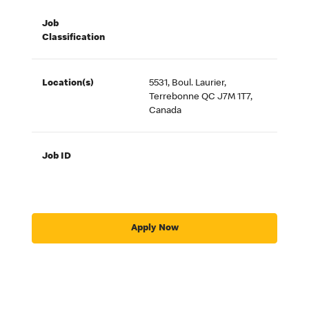
Job
Classification
Location(s)
5531, Boul. Laurier,
Terrebonne QC J7M 1T7,
Canada
Job ID
Apply Now