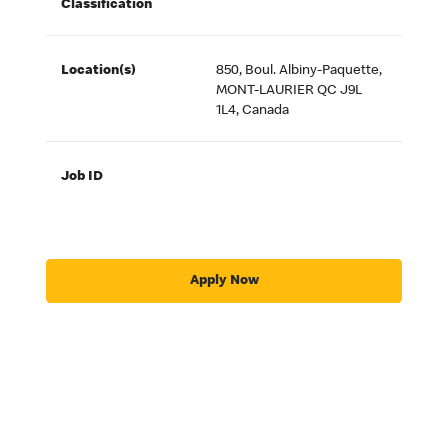
Classification
Location(s)
850, Boul. Albiny-Paquette,
MONT-LAURIER QC J9L
1L4, Canada
Job ID
Apply Now