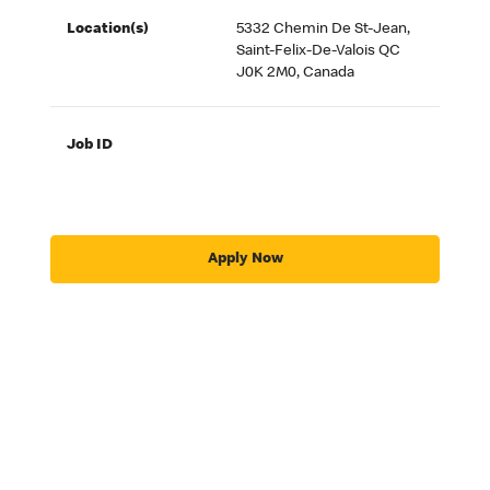
Location(s)
5332 Chemin De St-Jean,
Saint-Felix-De-Valois QC
J0K 2M0, Canada
Job ID
Apply Now