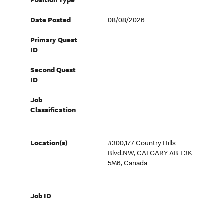
Position Type
Date Posted
08/08/2026
Primary Quest
ID
Second Quest
ID
Job
Classification
Location(s)
#300,177 Country Hills
Blvd.NW, CALGARY AB T3K
5M6, Canada
Job ID