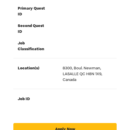
Primary Quest
ID
Second Quest
ID
Job
Classification
Location(s)
8300, Boul. Newman,
LASALLE QC H8N 1X9,
Canada
Job ID
Apply Now