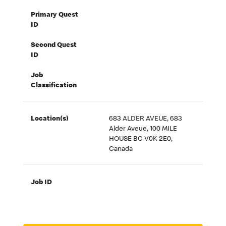
Primary Quest
ID
Second Quest
ID
Job
Classification
Location(s)
683 ALDER AVEUE, 683
Alder Aveue, 100 MILE
HOUSE BC V0K 2E0,
Canada
Job ID