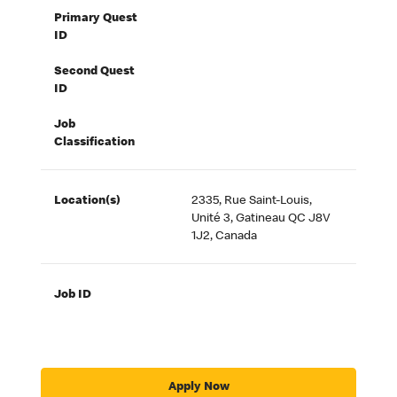
Primary Quest
ID
Second Quest
ID
Job
Classification
Location(s)
2335, Rue Saint-Louis,
Unité 3, Gatineau QC J8V
1J2, Canada
Job ID
Apply Now