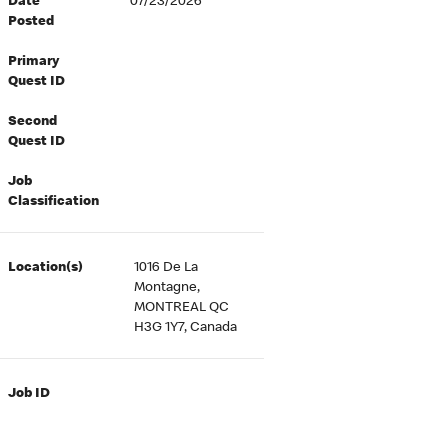
Date
07/23/2026
Posted
Primary
Quest ID
Second
Quest ID
Job
Classification
Location(s)
1016 De La
Montagne,
MONTREAL QC
H3G 1Y7, Canada
Job ID