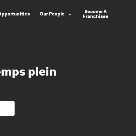
Become A
Opportunities
Our People
Franchisee
emps plein