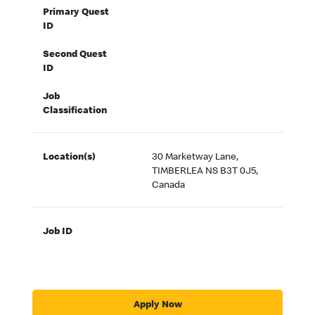
Primary Quest
ID
Second Quest
ID
Job
Classification
Location(s)
30 Marketway Lane,
TIMBERLEA NS B3T 0J5,
Canada
Job ID
Apply Now