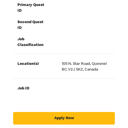
Primary Quest
ID
Second Quest
ID
Job
Classification
Location(s)
105 N. Star Road, Quesnel
BC V2J 5K2, Canada
Job ID
Apply Now