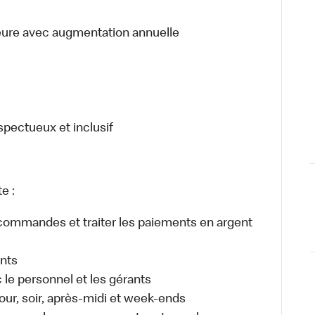
heure avec augmentation annuelle
espectueux et inclusif
e :
es commandes et traiter les paiements en argent
ents
e personnel et les gérants
 jour, soir, après-midi et week-ends