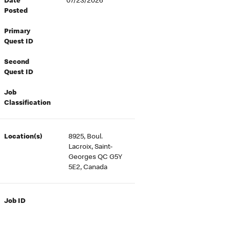
Date
07/23/2026
Posted
Primary
Quest ID
Second
Quest ID
Job
Classification
Location(s)
8925, Boul.
Lacroix, Saint-
Georges QC G5Y
5E2, Canada
Job ID