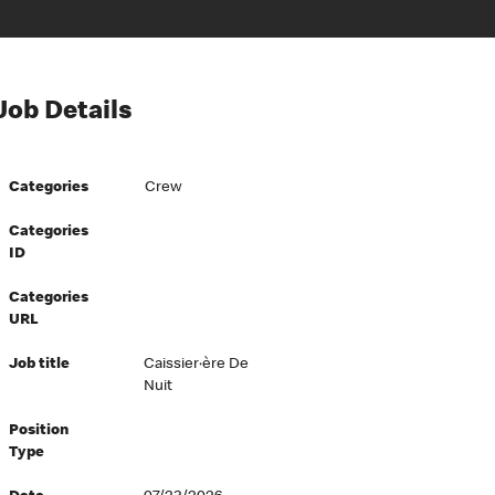
Job Details
Categories
Crew
Categories
ID
Categories
URL
Job title
Caissier·ère De
Nuit
Position
Type