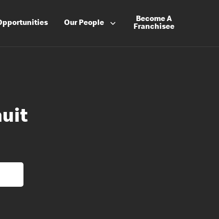
Become A
Opportunities
Our People
Franchisee
nuit