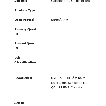
Job title
Caissier·ère / Cuisinier·ère
Position Type
Date Posted
08/05/2026
Primary Quest
ID
Second Quest
ID
Job
Classification
Location(s)
661, Boul. Du Séminaire,
Saint-Jean-Sur-Richelieu
QC J3B 5M2, Canada
Job ID