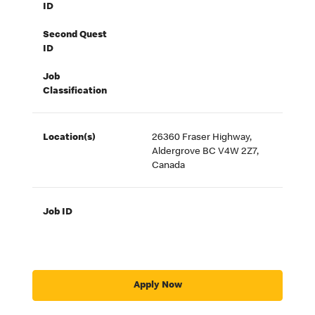
ID
Second Quest
ID
Job
Classification
Location(s)
26360 Fraser Highway,
Aldergrove BC V4W 2Z7,
Canada
Job ID
Apply Now