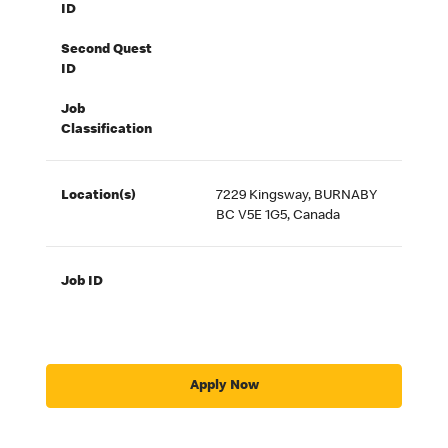
ID
Second Quest
ID
Job
Classification
Location(s)
7229 Kingsway, BURNABY
BC V5E 1G5, Canada
Job ID
Apply Now