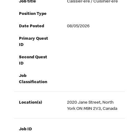
Job title
Caissier·ère / Cuisinier·ère
Position Type
Date Posted
08/05/2026
Primary Quest
ID
Second Quest
ID
Job
Classification
Location(s)
2020 Jane Street, North
York ON M9N 2V3, Canada
Job ID