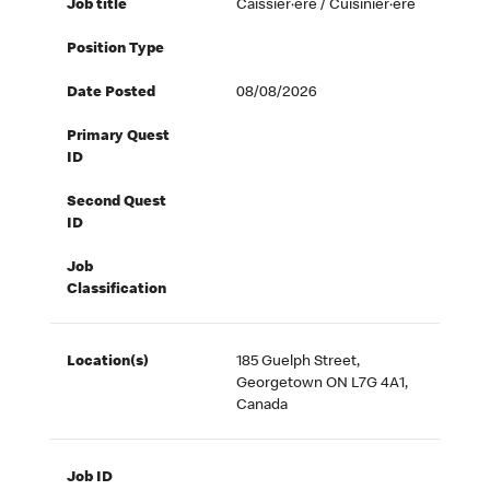
Job title
Caissier·ère / Cuisinier·ère
Position Type
Date Posted
08/08/2026
Primary Quest
ID
Second Quest
ID
Job
Classification
Location(s)
185 Guelph Street,
Georgetown ON L7G 4A1,
Canada
Job ID