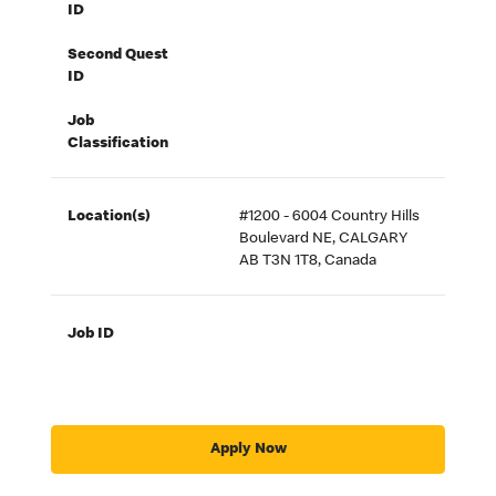
ID
Second Quest
ID
Job
Classification
Location(s)
#1200 - 6004 Country Hills
Boulevard NE, CALGARY
AB T3N 1T8, Canada
Job ID
Apply Now