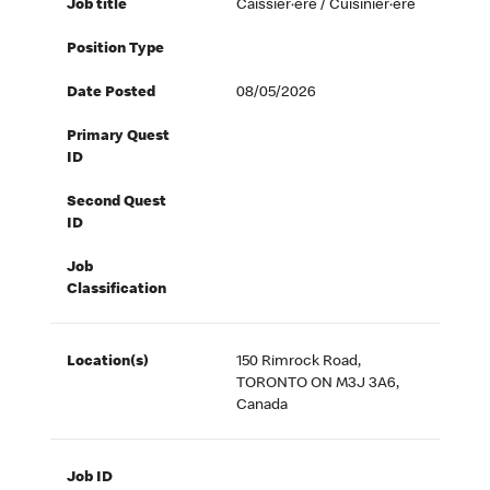
Job title
Caissier·ère / Cuisinier·ère
Position Type
Date Posted
08/05/2026
Primary Quest
ID
Second Quest
ID
Job
Classification
Location(s)
150 Rimrock Road,
TORONTO ON M3J 3A6,
Canada
Job ID