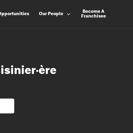
Become A
Opportunities
Our People
Franchisee
isinier·ère