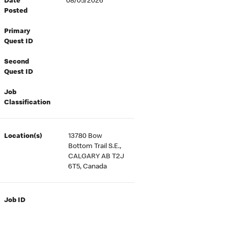
Date
08/05/2026
Posted
Primary
Quest ID
Second
Quest ID
Job
Classification
Location(s)
13780 Bow
Bottom Trail S.E.,
CALGARY AB T2J
6T5, Canada
Job ID