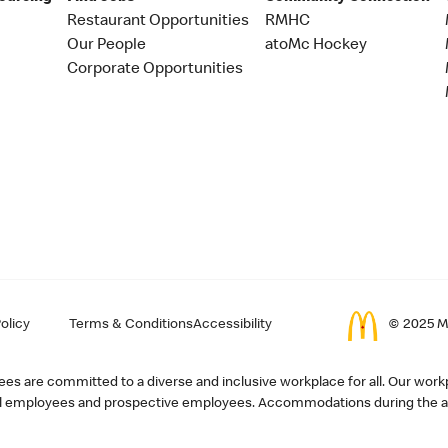
Restaurant Opportunities
RMHC
Our People
atoMc Hockey
Corporate Opportunities
olicy
Terms & Conditions
Accessibility
© 2025 Mc
s are committed to a diverse and inclusive workplace for all. Our workp
r all employees and prospective employees. Accommodations during the ap