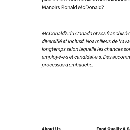
plus de 387 000 familles canadiennes 
Manoirs Ronald McDonald?
McDonald’s du Canada et ses franchisé·e·s
diversifié et inclusif. Nos milieux de trav
longtemps selon laquelle les chances sont
employé·e·s et candidat·e·s. Des accom
processus d’embauche.
About Us
Food Quality & 