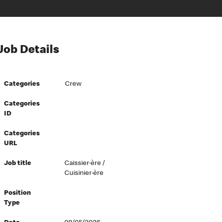
Job Details
Categories
Crew
Categories
ID
Categories
URL
Job title
Caissier·ère /
Cuisinier·ère
Position
Type