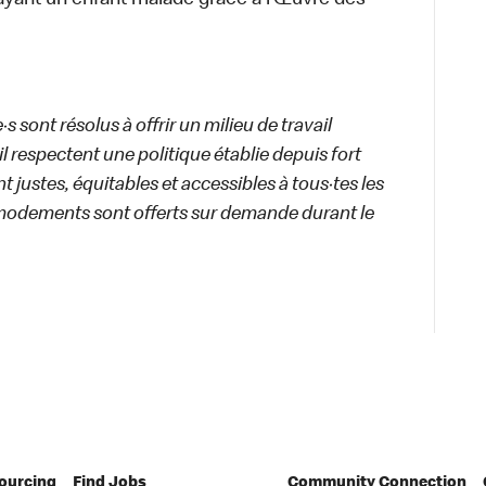
ayant un enfant malade grâce à l’Œuvre des
 sont résolus à offrir un milieu de travail
ail respectent une politique établie depuis fort
 justes, équitables et accessibles à tous·tes les
modements sont offerts sur demande durant le
Sourcing
Find Jobs
Community Connection