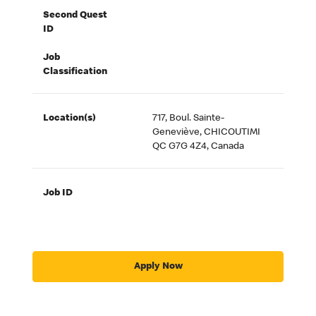
Second Quest
ID
Job
Classification
Location(s)
717, Boul. Sainte-
Geneviève, CHICOUTIMI
QC G7G 4Z4, Canada
Job ID
Apply Now