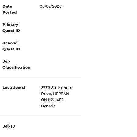
Date
08/07/2026
Posted
Primary
Quest ID
Second
Quest ID
Job
Classification
Location(s)
3773 Strandherd
Drive, NEPEAN
ON K2J 4B1,
Canada
Job ID