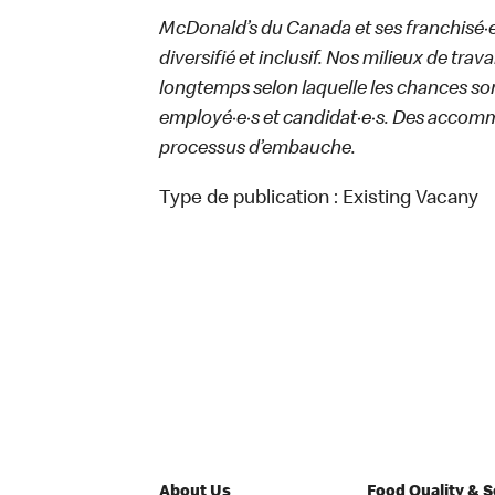
McDonald’s du Canada et ses franchisé·e·s
diversifié et inclusif. Nos milieux de trav
longtemps selon laquelle les chances sont
employé·e·s et candidat·e·s. Des accom
processus d’embauche.
Type de publication :
Existing Vacany
About Us
Food Quality & 