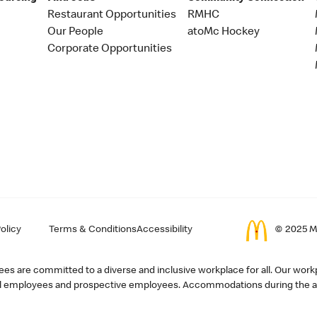
Restaurant Opportunities
RMHC
Our People
atoMc Hockey
Corporate Opportunities
olicy
Terms & Conditions
Accessibility
© 2025 Mc
s are committed to a diverse and inclusive workplace for all. Our workp
r all employees and prospective employees. Accommodations during the ap