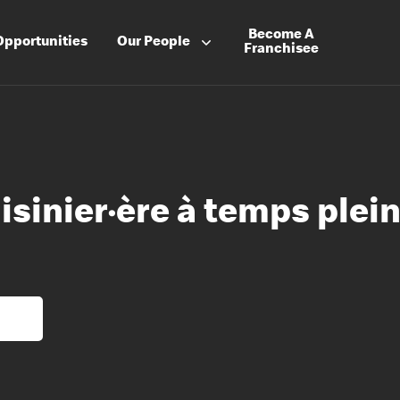
Become A
Opportunities
Our People
Franchisee
uisinier·ère à temps plei