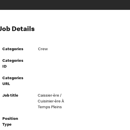
Job Details
Categories
Crew
Categories
ID
Categories
URL
Job title
Caissier·ère /
Cuisinier·ère À
Temps Pleins
Position
Type