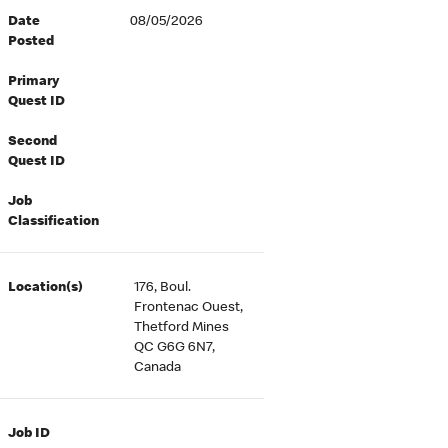
Date
08/05/2026
Posted
Primary
Quest ID
Second
Quest ID
Job
Classification
Location(s)
176, Boul.
Frontenac Ouest,
Thetford Mines
QC G6G 6N7,
Canada
Job ID