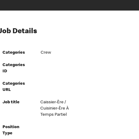
Job Details
Categories
Crew
Categories
ID
Categories
URL
Job title
Caissier-Ère /
Cuisinier-Ère À
Temps Partiel
Position
Type