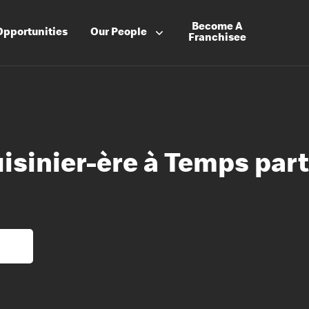
Become A
Opportunities
Our People
Franchisee
uisinier-ère à Temps part