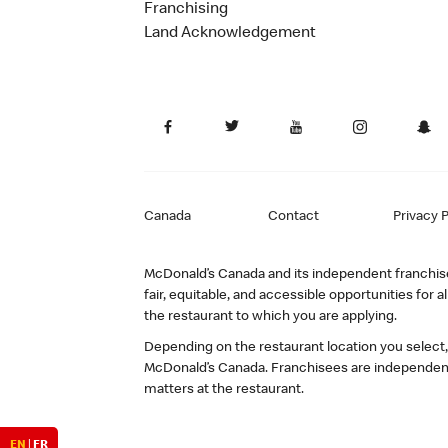
Franchising
Land Acknowledgement
Canada
Contact
Privacy P
McDonald’s Canada and its independent franchisee
fair, equitable, and accessible opportunities fo
the restaurant to which you are applying.
Depending on the restaurant location you select
McDonald’s Canada. Franchisees are independent
matters at the restaurant.
EN
|
FR