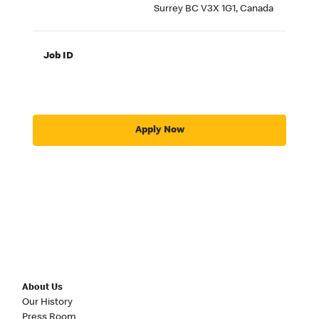
Surrey BC V3X 1G1, Canada
Job ID
Apply Now
About Us
Our History
Press Room