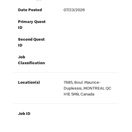
Date Posted
07/23/2026
Primary Quest
ID
Second Quest
ID
Job
Classification
Location(s)
7685, Boul. Maurice-
Duplessis, MONTREAL QC
H1E 5M9, Canada
Job ID