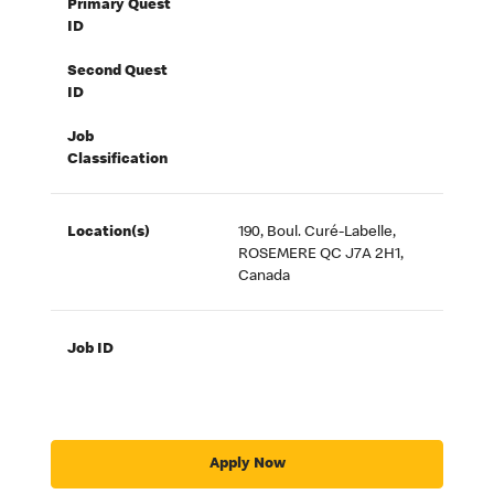
Primary Quest
ID
Second Quest
ID
Job
Classification
Location(s)
190, Boul. Curé-Labelle,
ROSEMERE QC J7A 2H1,
Canada
Job ID
Apply Now