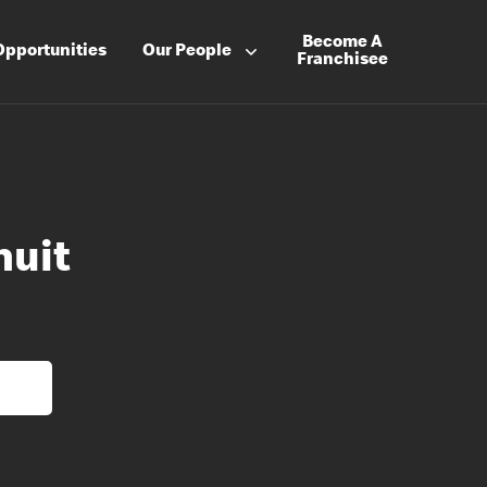
Become A
Opportunities
Our People
Franchisee
nuit