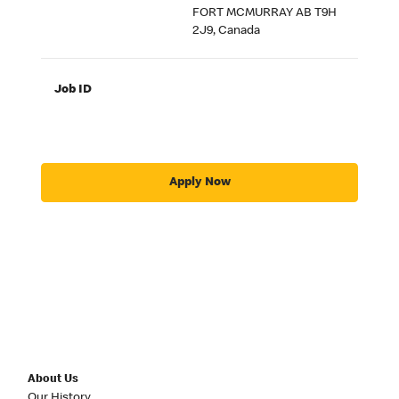
FORT MCMURRAY AB T9H
2J9, Canada
Job ID
Apply Now
About Us
Our History