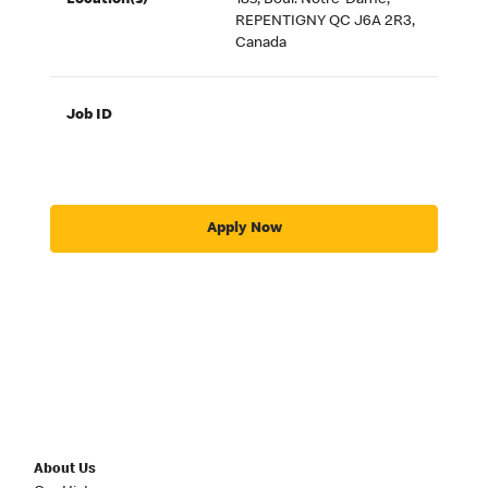
Location(s)
185, Boul. Notre-Dame,
REPENTIGNY QC J6A 2R3,
Canada
Job ID
Apply Now
About Us