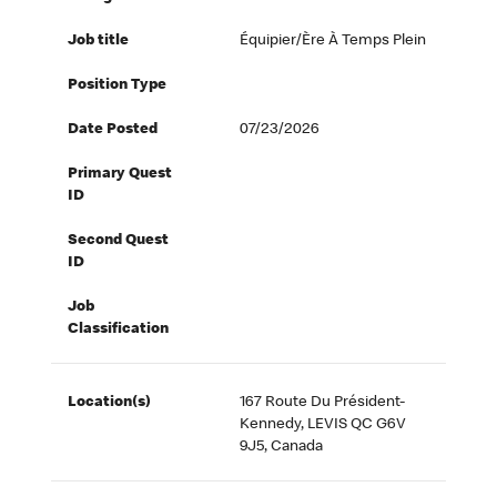
Job title
Équipier/ère À Temps Plein
Position Type
Date Posted
07/23/2026
Primary Quest
ID
Second Quest
ID
Job
Classification
Location(s)
167 Route Du Président-
Kennedy, LEVIS QC G6V
9J5, Canada