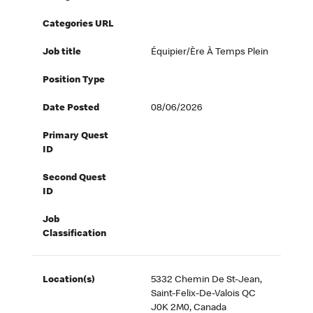
Categories URL
Job title
Équipier/ère À Temps Plein
Position Type
Date Posted
08/06/2026
Primary Quest
ID
Second Quest
ID
Job
Classification
Location(s)
5332 Chemin De St-Jean,
Saint-Felix-De-Valois QC
J0K 2M0, Canada