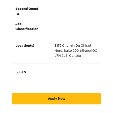
Second Quest
ID
Job
Classification
Location(s)
8175 Chemin Du Chicot
Nord, Suite 200, Mirabel QC
J7N 2J3, Canada
Job ID
Apply Now