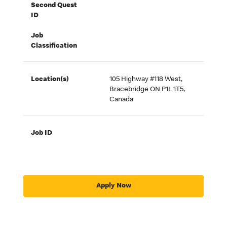
Second Quest
ID
Job
Classification
Location(s)
105 Highway #118 West,
Bracebridge ON P1L 1T5,
Canada
Job ID
Apply Now