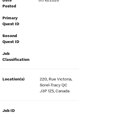
Date
07/16/2026
Posted
Primary
Quest ID
Second
Quest ID
Job
Classification
Location(s)
220, Rue Victoria,
Sorel-Tracy QC
J3P 1Z5, Canada
Job ID