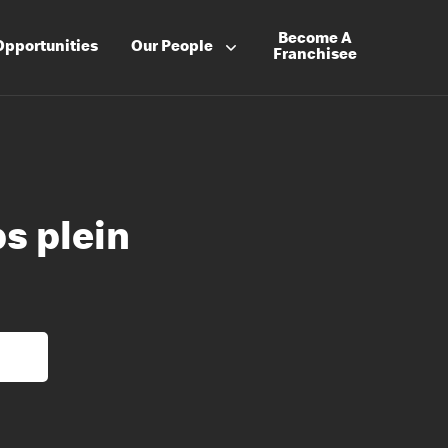
Become A
Opportunities
Our People
Franchisee
s plein