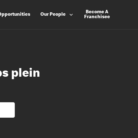
Become A
Opportunities
Our People
Franchisee
s plein