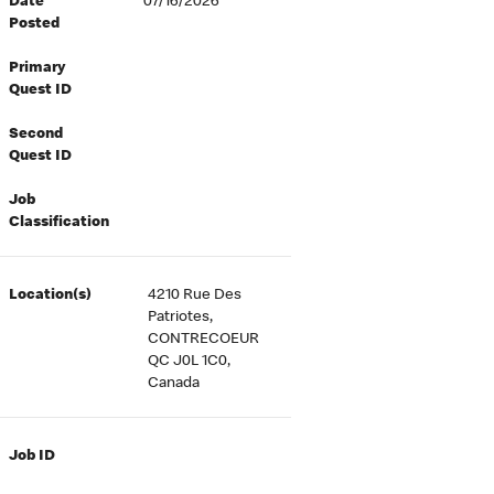
Date
07/16/2026
Posted
Primary
Quest ID
Second
Quest ID
Job
Classification
Location(s)
4210 Rue Des
Patriotes,
CONTRECOEUR
QC J0L 1C0,
Canada
Job ID