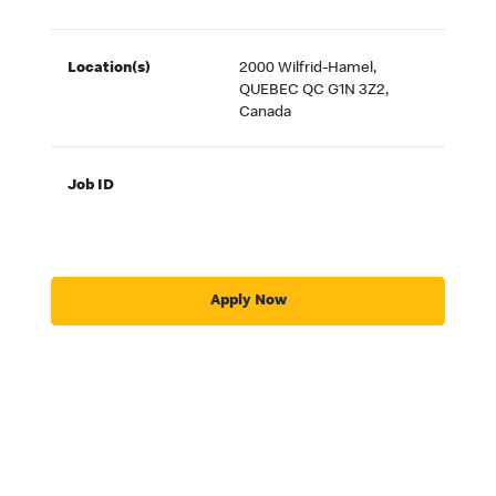
Location(s)
2000 Wilfrid-Hamel,
QUEBEC QC G1N 3Z2,
Canada
Job ID
Apply Now