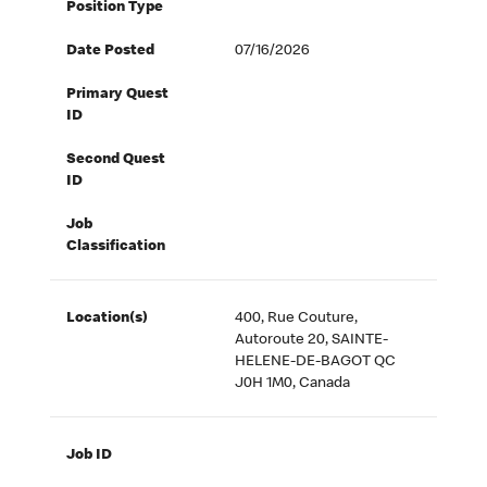
Position Type
Date Posted
07/16/2026
Primary Quest
ID
Second Quest
ID
Job
Classification
Location(s)
400, Rue Couture,
Autoroute 20, SAINTE-
HELENE-DE-BAGOT QC
J0H 1M0, Canada
Job ID