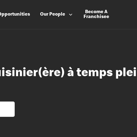
Become A
Opportunities
Our People
Franchisee
isinier(ère) à temps ple