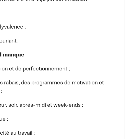
yvalence ;
uriant.
il manque
on et de perfectionnement ;
rabais, des programmes de motivation et
;
our, soir, après-midi et week-ends ;
ue ;
té au travail ;