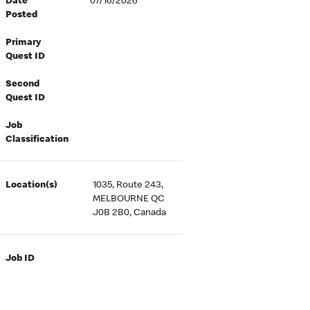
Date
07/16/2026
Posted
Primary
Quest ID
Second
Quest ID
Job
Classification
Location(s)
1035, Route 243,
MELBOURNE QC
J0B 2B0, Canada
Job ID