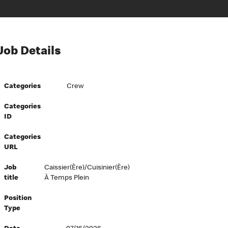
Job Details
Categories
Crew
Categories
ID
Categories
URL
Job
Caissier(ère)/Cuisinier(ère)
title
À Temps Plein
Position
Type