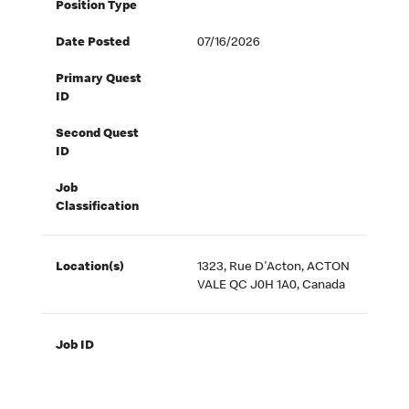
Position Type
Date Posted
07/16/2026
Primary Quest
ID
Second Quest
ID
Job
Classification
Location(s)
1323, Rue D'Acton, ACTON
VALE QC J0H 1A0, Canada
Job ID