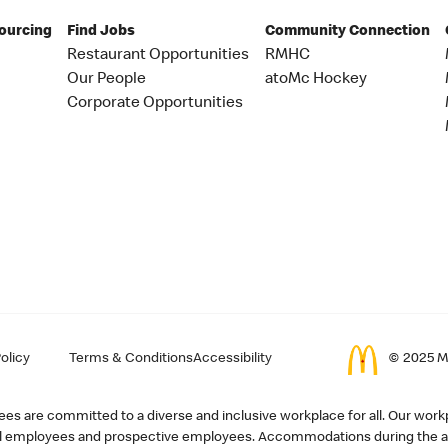
Sourcing
Find Jobs
Community Connection
Restaurant Opportunities
RMHC
Our People
atoMc Hockey
Corporate Opportunities
olicy
Terms & Conditions
Accessibility
© 2025 Mc
s are committed to a diverse and inclusive workplace for all. Our workp
r all employees and prospective employees. Accommodations during the ap