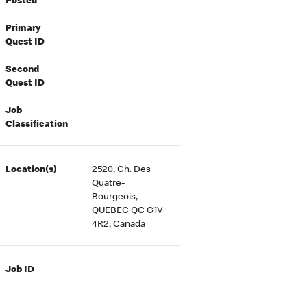
Posted
Primary
Quest ID
Second
Quest ID
Job
Classification
Location(s)
2520, Ch. Des
Quatre-
Bourgeois,
QUEBEC QC G1V
4R2, Canada
Job ID