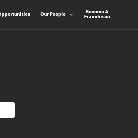
Become A
Opportunities
Our People
Franchisee