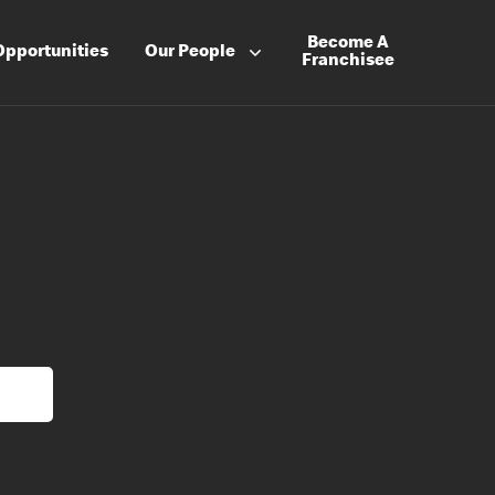
Become A
Opportunities
Our People
Franchisee