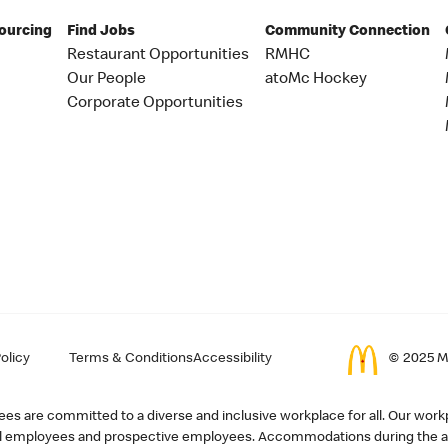
Sourcing
Find Jobs
Community Connection
Restaurant Opportunities
RMHC
Our People
atoMc Hockey
Corporate Opportunities
olicy
Terms & Conditions
Accessibility
© 2025 Mc
s are committed to a diverse and inclusive workplace for all. Our workp
r all employees and prospective employees. Accommodations during the ap