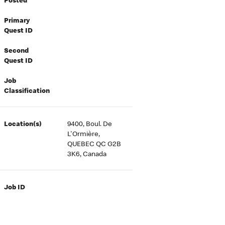
Posted
Primary
Quest ID
Second
Quest ID
Job
Classification
Location(s)
9400, Boul. De
L'Ormière,
QUEBEC QC G2B
3K6, Canada
Job ID