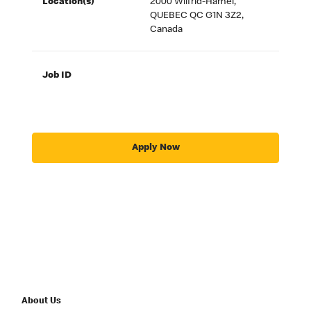
Location(s)
2000 Wilfrid-Hamel,
QUEBEC QC G1N 3Z2,
Canada
Job ID
Apply Now
About Us